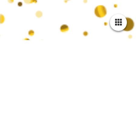
Mitglied werden!
Unterstütze unser Brauchtum und unsere Jugendarbeit in
Koblenz und insbesondere in Metternich!
Die KG Funken Rot-Weiß-Gold engagieren sich seit vielen
Jahren für die Förderung von Brauchtum und Jugendförderung,
insbesondere im karnevalistischem Tanzsport.
Als gemeinnütziger und nichtkommerzieller Verein setzen wir
auf eine starke Gemeinschaft, um unsere Vision zu
verwirklichen.
Deine Vorteile:
Du unterstützt das Brauchtum und kulturelle
Veranstaltungen.
Du bist Teil einer lebendigen karnevalistischen Szene in